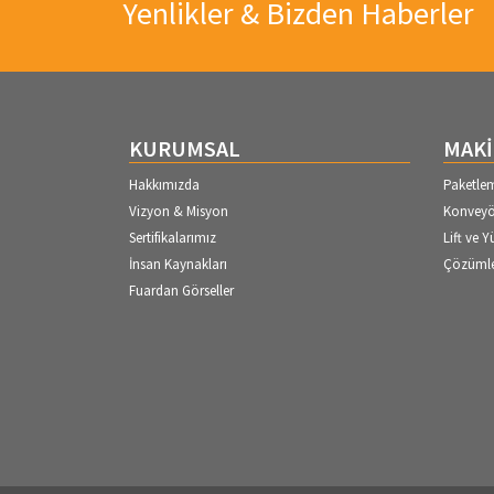
Yenlikler & Bizden Haberler
KURUMSAL
MAKİ
Hakkımızda
Paketlem
Vizyon & Misyon
Konveyör
Sertifikalarımız
Lift ve Y
İnsan Kaynakları
Çözümle
Fuardan Görseller