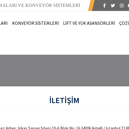
NALARI VE KONVEYÖR SİSTEMLERİ
LARI
KONVEYÖR SİSTEMLERİ
LİFT VE YÜK ASANSÖRLERİ
ÇÖZ
İLETİŞİM
ez Adres: İpkas Sanayi Sitesi 10-A Blok No: 16 34306 İkitelli / İstanbul TÜ