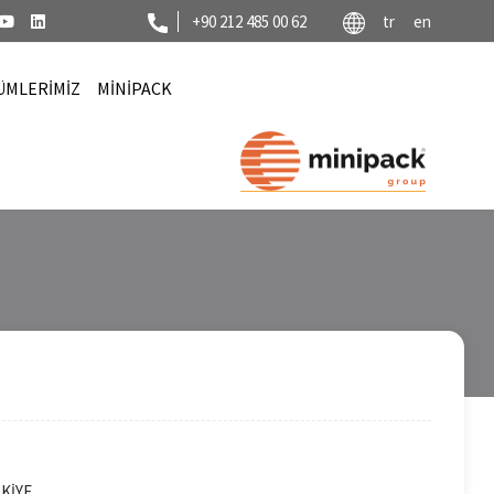
+90 212 485 00 62
tr
en
ÜMLERİMİZ
MİNİPACK
RKİYE