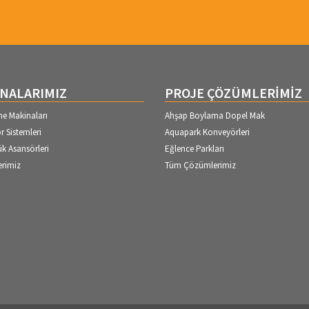
NALARIMIZ
PROJE ÇÖZÜMLERİMİZ
e Makinaları
Ahşap Boylama Dopel Mak
 Sistemleri
Aquapark Konveyörleri
ük Asansörleri
Eğlence Parkları
rimiz
Tüm Çözümlerimiz