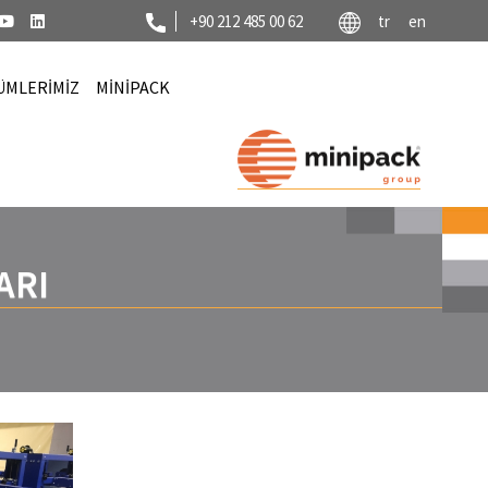
+90 212 485 00 62
tr
en
ÜMLERİMİZ
MİNİPACK
ARI